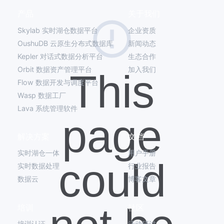
产品
关于我们
Skylab 实时湖仓数据平台
企业资质
OushuDB 云原生分布式数据库
新闻动态
Kepler 对话式数据分析平台
生态合作
Orbit 数据资产管理平台
加入我们
This
Flow 数据开发与调度平台
Wasp 数据工厂
Lava 系统管理软件
page
解决方案
文档
实时湖仓一体
用户手册
could
实时数据处理
行业报告
数据云
博客文章
培训
社区
培训认证
活动研讨