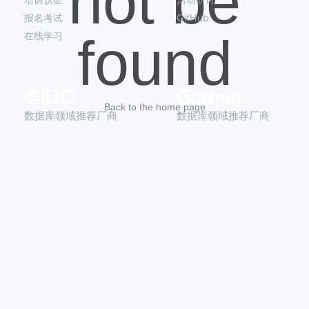
not be
报名考试
GitHub
found
在线学习
Back to the home page
联系电话：010-68586055
联系邮箱：contact@oushu.com
技术支持：support@oushu.com
商务合作：sales@oushu.com
简历投递：hr@oushu.com
办公地址：北京市海淀区学院路51号首享科技大厦706