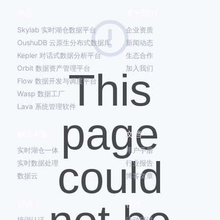
产品
关于我们
Skylab 实时湖仓数据平台
企业资质
OushuDB 云原生分布式数据库
新闻动态
Kepler 对话式数据分析平台
生态合作
Orbit 数据资产管理平台
加入我们
This
Flow 数据开发与调度平台
Wasp 数据工厂
Lava 系统管理软件
page
解决方案
文档
实时湖仓一体
用户手册
could
实时数据处理
行业报告
数据云
博客文章
培训
社区
培训认证
活动研讨